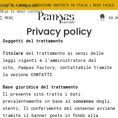
Skip to navigation
FATTE A MANO | SPEDIZIONE GRATUITA IN ITALIA | RESO FACILE
Skip to main content
0
MENU
€
0.0
Privacy policy
Soggetti del trattamento
Titolare
del trattamento ai sensi delle
leggi vigenti è l’amministratore del
sito,
Pampas Factory
, contattabile tramite
la sezione
CONTATTI
Base giuridica del trattamento
Il presente sito tratta i dati
prevalentemente in base al
consenso
degli
utenti. Il conferimento del consenso avviene
tramite il banner posto in fondo alla