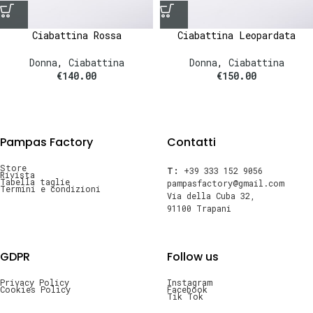
Ciabattina Rossa
Ciabattina Leopardata
Donna
,
Ciabattina
Donna
,
Ciabattina
€
140.00
€
150.00
Pampas Factory
Contatti
Store
T:
+39 333 152 9056
Rivista
Tabella taglie
pampasfactory@gmail.com
Termini e condizioni
Via della Cuba 32,
91100 Trapani
GDPR
Follow us
Privacy Policy
Instagram
Cookies Policy
Facebook
Tik Tok