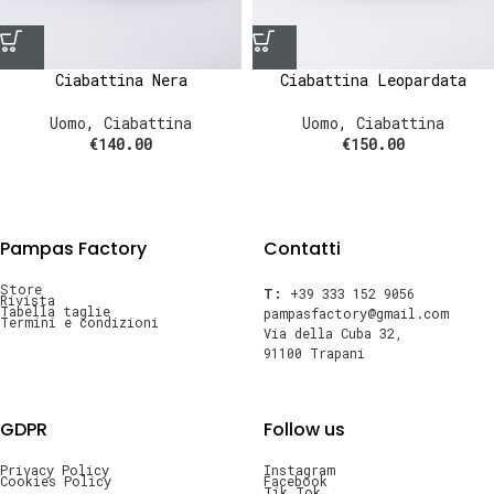
Ciabattina Nera
Ciabattina Leopardata
Uomo
,
Ciabattina
Uomo
,
Ciabattina
€
140.00
€
150.00
Pampas Factory
Contatti
Store
T:
+39 333 152 9056
Rivista
Tabella taglie
pampasfactory@gmail.com
Termini e condizioni
Via della Cuba 32,
91100 Trapani
GDPR
Follow us
Privacy Policy
Instagram
Cookies Policy
Facebook
Tik Tok