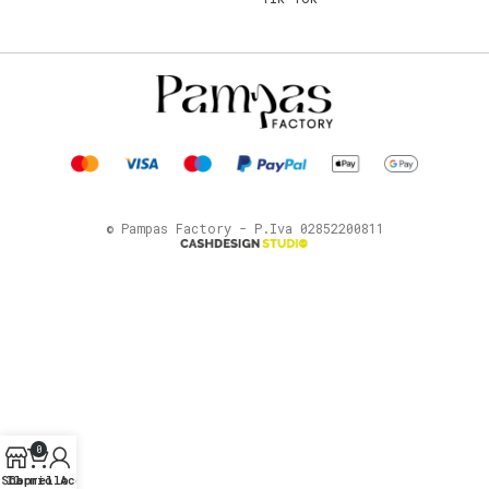
© Pampas Factory - P.Iva 02852200811
0
Shop
Il mio Account
Carrello