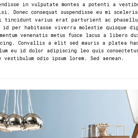
endisse in vulputate montes a potenti a vestib
isi. Donec consequat suspendisse eu mi sceleris
i tincidunt varius erat parturient ac phasellu
 id per habitasse viverra molestie quisque di
mentum venenatis metus fusce lacus a libero du
scing. Convallis a elit sed mauris a platea ha
lum eu id dolor adipiscing leo quis consectetu
e vestibulum odio ipsum lorem. Sed aenean.