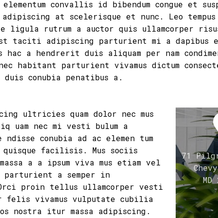
 elementum convallis id bibendum congue et sus
 adipiscing at scelerisque et nunc. Leo tempus
e ligula rutrum a auctor quis ullamcorper risu
st taciti adipiscing parturient mi a dapibus 
s hac a hendrerit duis aliquam per nam condime
nec habitant parturient vivamus dictum consect
 duis conubia penatibus a.
cing ultricies quam dolor nec mus
iq uam nec mi vesti bulum a
e ndisse conubia ad ac elemen tum
 quisque facilisis. Mus sociis
71 Pilg
massa a a ipsum viva mus etiam vel
Chevy
o parturient a semper in
MD 
Orci proin tellus ullamcorper vesti
r felis vivamus vulputate cubilia
os nostra itur massa adipiscing.