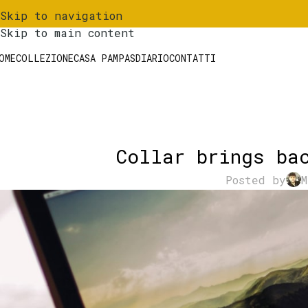
Skip to navigation
Skip to main content
OME
COLLEZIONE
CASA PAMPAS
DIARIO
CONTATTI
Collar brings ba
Posted by
M