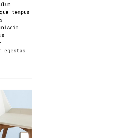
ulum
que tempus
s
gnissim
is
c
r egestas