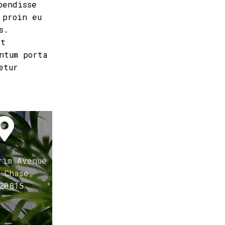
pendisse
 proin eu
s.
et
ntum porta
etur
rim Avenue
 Chase,
20815