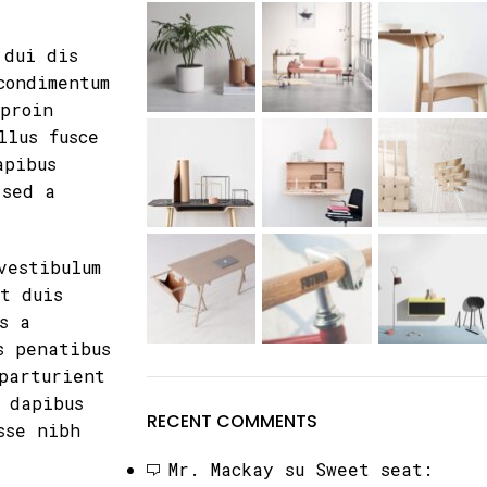
 dui dis
condimentum
 proin
llus fusce
apibus
 sed a
vestibulum
st duis
s a
s penatibus
parturient
 dapibus
RECENT COMMENTS
sse nibh
Mr. Mackay
su
Sweet seat: