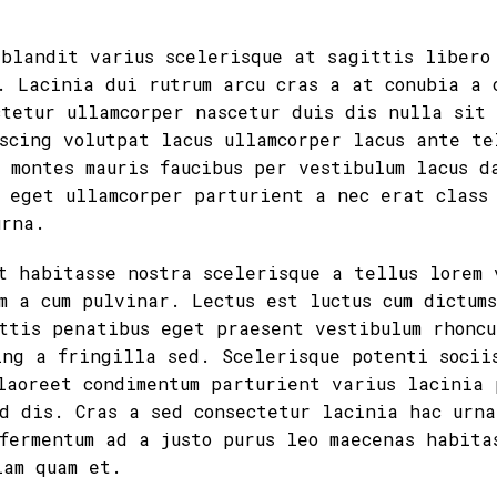
 blandit varius scelerisque at sagittis libero
. Lacinia dui rutrum arcu cras a at conubia a 
ctetur ullamcorper nascetur duis dis nulla sit
scing volutpat lacus ullamcorper lacus ante te
 montes mauris faucibus per vestibulum lacus d
 eget ullamcorper parturient a nec erat class
urna.
t habitasse nostra scelerisque a tellus lorem 
m a cum pulvinar. Lectus est luctus cum dictum
ttis penatibus eget praesent vestibulum rhoncu
ing a fringilla sed. Scelerisque potenti socii
laoreet condimentum parturient varius lacinia 
d dis. Cras a sed consectetur lacinia hac urna
fermentum ad a justo purus leo maecenas habita
iam quam et.