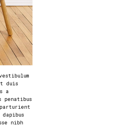
vestibulum
st duis
s a
s penatibus
parturient
 dapibus
sse nibh