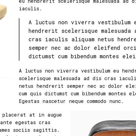
eu hendrerit scelerisque malesuada ad d
iaculis.
A luctus non viverra vestibulum 
hendrerit scelerisque malesuada 
cras iaculis aliquam netus hendr
semper nec ac dolor eleifend orc
dictumst cum bibendum montes elei
A luctus non viverra vestibulum eu hend
scelerisque malesuada ad dis cras iacul
netus hendrerit semper nec ac dolor ele
cum quis dictumst cum bibendum montes el
Egestas nascetur neque commodo nunc.
 placerat at in augue
 ante egestas cras
ames sociis sagittis.