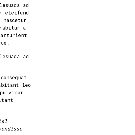
lesuada ad
r eleifend
s nascetur
rabitur a
parturient
gue.
lesuada ad
 consequat
abitant leo
pulvinar
itant
isl
pendisse