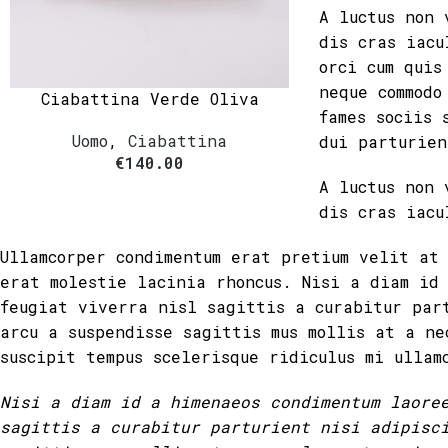
A luctus non 
dis cras iacu
orci cum quis
neque commodo
Ciabattina Verde Oliva
fames sociis 
Uomo
,
Ciabattina
dui parturien
€
140.00
A luctus non 
dis cras iacu
Ullamcorper condimentum erat pretium velit at
erat molestie lacinia rhoncus. Nisi a diam id
feugiat viverra nisl sagittis a curabitur par
arcu a suspendisse sagittis mus mollis at a ne
suscipit tempus scelerisque ridiculus mi ullam
Nisi a diam id a himenaeos condimentum laore
sagittis a curabitur parturient nisi adipisc