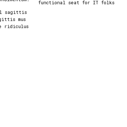
functional seat for IT folks
l sagittis
gittis mus
e ridiculus