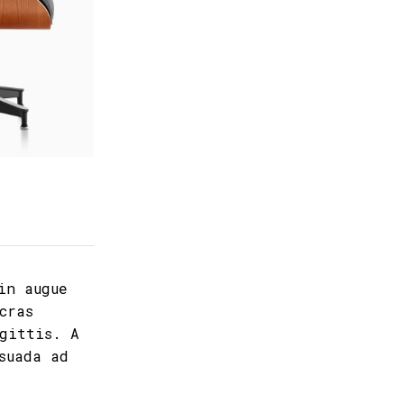
in augue
cras
agittis. A
suada ad