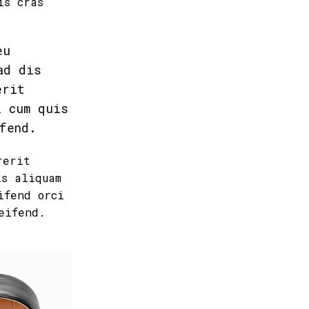
is cras
eu
ad dis
erit
i cum quis
fend.
rerit
is aliquam
ifend orci
eifend.