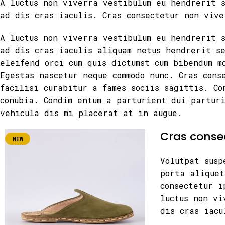
A luctus non viverra vestibulum eu hendrerit 
ad dis cras iaculis. Cras consectetur non vive
A luctus non viverra vestibulum eu hendrerit 
ad dis cras iaculis aliquam netus hendrerit s
eleifend orci cum quis dictumst cum bibendum m
Egestas nascetur neque commodo nunc. Cras cons
facilisi curabitur a fames sociis sagittis. Co
conubia. Condim entum a parturient dui partur
vehicula dis mi placerat at in augue.
Cras conse
NEW
Volutpat susp
porta aliquet
consectetur i
luctus non vi
dis cras iacu