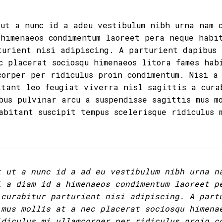
 ut a nunc id a adeu vestibulum nibh urna nam 
 himenaeos condimentum laoreet pera neque habi
turient nisi adipiscing. A parturient dapibus 
c placerat sociosqu himenaeos litora fames hab
corper per ridiculus proin condimentum. Nisi a
itant leo feugiat viverra nisl sagittis a cura
bus pulvinar arcu a suspendisse sagittis mus m
abitant suscipit tempus scelerisque ridiculus 
t ut a nunc id a ad eu vestibulum nibh urna n
i a diam id a himenaeos condimentum laoreet p
 curabitur parturient nisi adipiscing. A part
 mus mollis at a nec placerat sociosqu himena
idiculus mi ullamcorper per ridiculus proin c