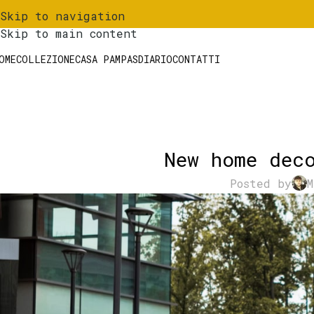
Skip to navigation
Skip to main content
OME
COLLEZIONE
CASA PAMPAS
DIARIO
CONTATTI
New home dec
Posted by
M