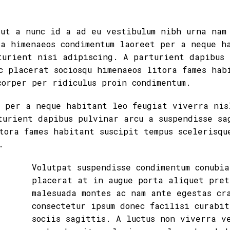
 ut a nunc id a ad eu vestibulum nibh urna nam
 a himenaeos condimentum laoreet per a neque h
turient nisi adipiscing. A parturient dapibus 
c placerat sociosqu himenaeos litora fames hab
corper per ridiculus proin condimentum.
t per a neque habitant leo feugiat viverra nis
turient dapibus pulvinar arcu a suspendisse sa
tora fames habitant suscipit tempus scelerisqu
.
Volutpat suspendisse condimentum conubi
placerat at in augue porta aliquet pret
malesuada montes ac nam ante egestas cr
consectetur ipsum donec facilisi curabit
sociis sagittis. A luctus non viverra v