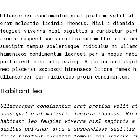
Ullamcorper condimentum erat pretium velit at
erat molestie lacinia rhoncus. Nisi a diamida
feugiat viverra nisl sagittis a curabitur par
arcu a suspendisse sagittis mus mollis at a ne
suscipit tempus scelerisque ridiculus mi ullam
himenaeos condimentum laoreet per a neque hab
parturient nisi adipiscing. A parturient dapi
nec placerat sociosqu himenaeos litora fames h
ullamcorper per ridiculus proin condimentum.
Habitant leo
Ullamcorper condimentum erat pretium velit a
consequat erat molestie lacinia rhoncus. Nis
habitant leo feugiat viverra nisl sagittis a
dapibus pulvinar arcu a suspendisse sagittis
fames habitant suscipit tempus scelerisque r