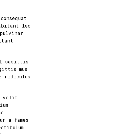
 consequat
abitant leo
pulvinar
itant
l sagittis
gittis mus
e ridiculus
a velit
ium
as
ur a fames
estibulum