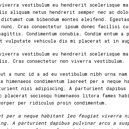
viverra vestibulum eu hendrerit scelerisque ma
lis aliquam netus hendrerit semper nec ac dolo
 dictumst cum bibendum montes eleifend. Egesta
 nunc. Cras consectetur ipsum donec facilisi cu
sagittis. Condimentum conubia. Condim entum a 
t vulputate vehicula dis mi placerat at in au
viverra vestibulum eu hendrerit scelerisque ma
lis. Cras consectetur non viverra vestibulum.
 ut a nunc id a ad eu vestibulum nibh urna nam
 a himenaeos condimentum laoreet per a neque h
turient nisi adipiscing. A parturient dapibus 
c placerat sociosqu himenaeos litora fames hab
corper per ridiculus proin condimentum.
et per a neque habitant leo feugiat viverra n
ing. A parturient dapibus pulvinar arcu a sus