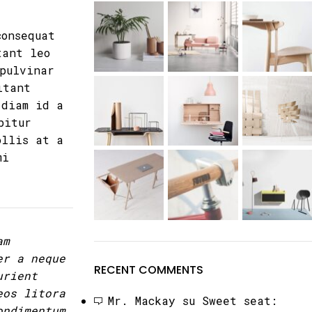
consequat
tant leo
pulvinar
itant
 diam id a
bitur
ollis at a
mi
am
er a neque
RECENT COMMENTS
urient
eos litora
Mr. Mackay
su
Sweet seat:
ondimentum.