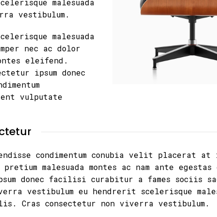
scelerisque malesuada
rra vestibulum.
scelerisque malesuada
emper nec ac dolor
ontes eleifend.
ectetur ipsum donec
ndimentum
ient vulputate
ctetur
endisse condimentum conubia velit placerat at 
 pretium malesuada montes ac nam ante egestas 
psum donec facilisi curabitur a fames sociis s
verra vestibulum eu hendrerit scelerisque male
lis. Cras consectetur non viverra vestibulum.